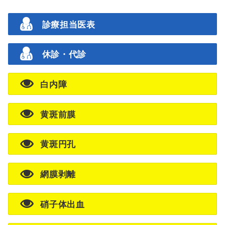
診療担当医表
休診・代診
白内障
黄斑前膜
黄斑円孔
網膜剥離
硝子体出血