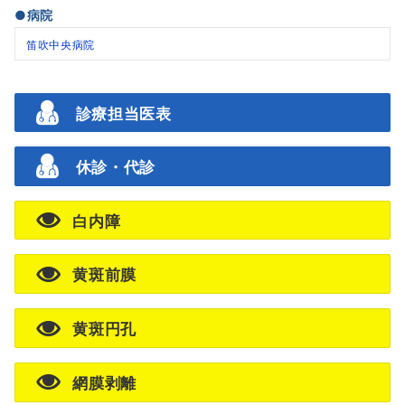
●病院
笛吹中央病院
診療担当医表
休診・代診
白内障
黄斑前膜
黄斑円孔
網膜剥離