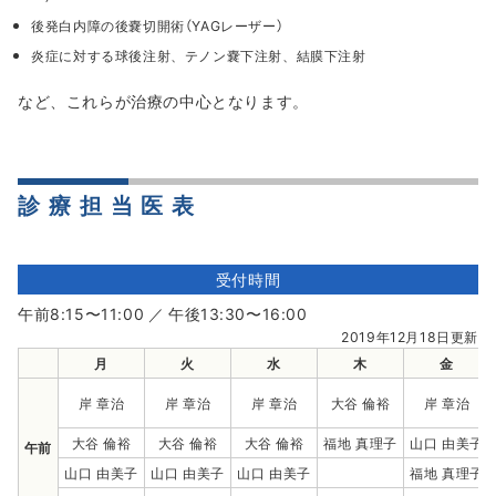
後発白内障の後嚢切開術（YAGレーザー）
炎症に対する球後注射、テノン嚢下注射、結膜下注射
など、これらが治療の中心となります。
診療担当医表
受付時間
午前8:15〜11:00 ／ 午後13:30〜16:00
2019年12月18日更新
月
火
水
木
金
岸 章治
岸 章治
岸 章治
大谷 倫裕
岸 章治
大谷 倫裕
大谷 倫裕
大谷 倫裕
福地 真理子
山口 由美子
午前
山口 由美子
山口 由美子
山口 由美子
福地 真理子