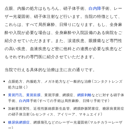
点眼、内服の処方はもちろん、硝子体手術、
白内障
手術、レー
ザー光凝固術、硝子体注射など行います。当院の特徴として、
これらは、すべて局所麻酔、日帰りになります。もし、全身麻
酔や入院が必要な場合は、全身麻酔や入院設備のある病院をご
紹介させていただきます。また、涙道疾患、眼腫瘍など専門性
の高い疾患、血液疾患など密に他科との連携が必要な疾患など
もそれぞれの専門医に紹介させていただきます。
当院で行える具体的な治療は主に次の通りです。
点眼処方、内服処方、メガネ処方など一般的な治療（コンタクトレンズ
処方は除く）
黄斑円孔
、
黄斑前膜
、黄斑浮腫、網膜症、
網膜剥離
などに対する硝子体
手術、
白内障
手術（すべての手術は局所麻酔、日帰り手術です）
加齢黄斑変性、近視性脈絡膜新生血管、網膜静脈閉塞症、糖尿病黄斑症
の硝子体注射（ルセンティス、アイリーア、マキュエイド）
糖尿病網膜症
、網膜裂孔などのレーザー光凝固術（マルチカラーレーザ
ー）