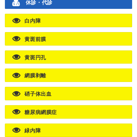
休診・代診
白内障
黄斑前膜
黄斑円孔
網膜剥離
硝子体出血
糖尿病網膜症
緑内障